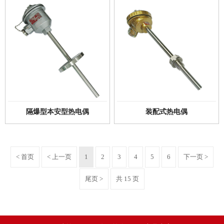
隔爆型本安型热电偶
装配式热电偶
< 首页
< 上一页
1
2
3
4
5
6
下一页 >
尾页 >
共 15 页