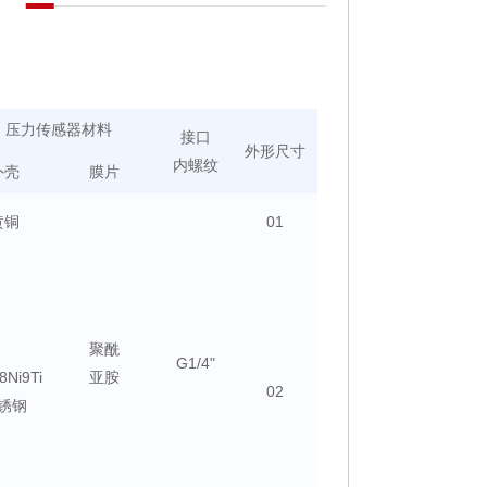
压力传感器材料
接口
外形尺寸
内螺纹
外壳
膜片
黄铜
01
聚酰
G1/4"
8Ni9Ti
亚胺
02
锈钢