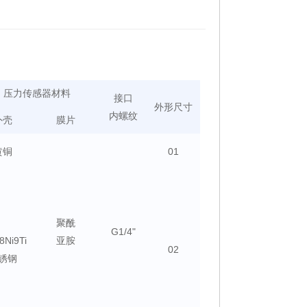
压力传感器材料
接口
外形尺寸
内螺纹
外壳
膜片
黄铜
01
聚酰
G1/4"
8Ni9Ti
亚胺
02
锈钢