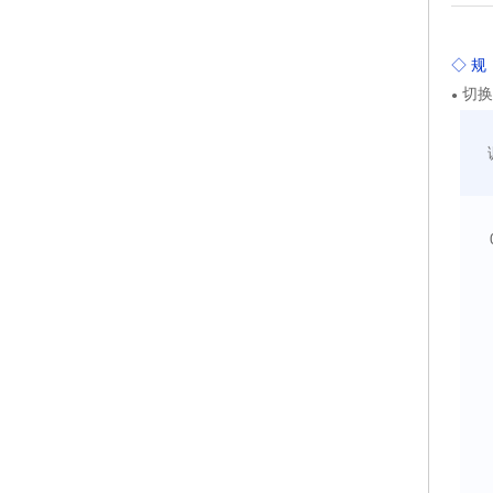
◇ 规
切换
●