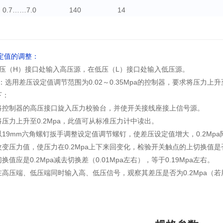
0.7……7.0
140
14
设定值的调整：
压（H）接口处输入高压源，在低压（L）接口处输入低压源。
：选用差压设定值调节范围为0.02～0.35Mpa的控制器，要求将压力上
下：
 将控制器的高压接口旋入压力校验台，并使开关接线座接上信号源。
将压力上升至0.2Mpa，此值可从标准压力计中读出。
以19mm六角螺钉扳手调整设定值调节螺钉，使差压设定值增大，0.2Mp
改变压力值，使压力在0.2Mpa上下来回变化，检验开关触点的上切换值是否
换值应是0.2Mpa减去切换差（0.01Mpa左右），等于0.19Mpa左右。
 在高压端、低压端同时输入高、低压信号，观察其差压是否为0.2Mpa（