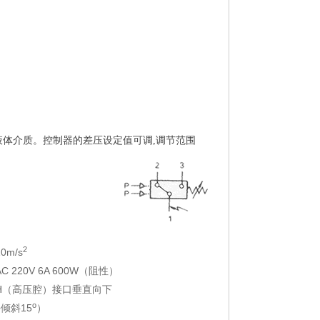
体介质。控制器的差压设定值可调,调节范围
2
m/s
 220V 6A 600W（阻性）
H（高压腔）接口垂直向下
o
斜15
）