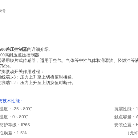
详情
-500差压控制器
的详细介绍:
-500高耐压差压控制器
器采用膜片式传感器，适用于空气、气体等中性气体和润滑油、轻燃油等液
-7Mpa。
双掷微动开关作用过程：
端1-3：压力上升至上切换值时接通。
端1-2：压力上升至上切换值时断开。
主要技术性能：
度：-25～80℃
抗震性能：10
温度：0～80℃
触点容量：AC
护等级：IP65
安装位置：
误差：1.5%
（允许倾