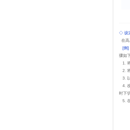
◇ 
在高
[例]
骤如
1.
2. 
3. 
4. 
时下切
5.