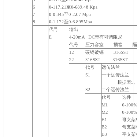
6
0-117.21至0-689.48 Kpa
7
0-0.345至0-2.07 Mpa
8
0-1.172至0-6.895Mpa
代号
输出
E
4-20mA DC带有可调阻尼
代号
压力容室 插塞 隔
12
碳钢镀镉 316SST 3
22
316SST 316SST 3
代号
远传法兰
S1
一个远传法兰
根据表5、6、
S2
二个远传法兰
代号
选件
M1
0-1
M2
0-10
B1
弯支架
B2
弯支架
B3
平支架