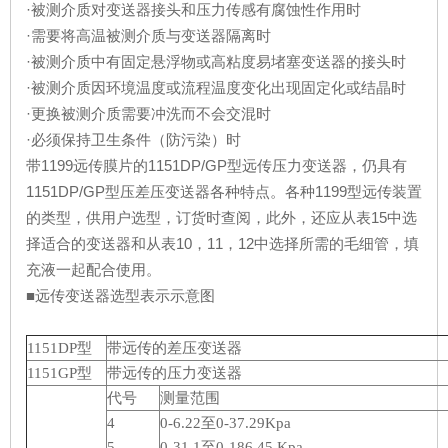
·被测介质对变送器接头和压力传感有腐蚀性作用时
·需要将高温被测介质与变送器隔离时
·被测介质中有固定悬浮物或高粘度易堵塞变送器的接头时
·被测介质因环境温度或流程温度变化出现固定化或结晶时
·更换被测介质需要冲洗而不会交混时
·必须保持卫生条件（防污染）时
带1199远传膜片的1151DP/GP型远传压力变送器，仍具有
1151DP/GP型压差压变送器各种特点。各种1199型远传装置
的类型，供用户选型，订货时查阅，此外，还应从表15中选
择适合的变送器和从表10，11，12中选择所需的毛细管，填
充液一起配合使用。
■远传变送器选型表示示意图
1151DP型
带远传的差压变送器
1151GP型
带远传的压力变送器
代号
测量范围
4
0-6.22至0-37.29Kpa
5
0-31.1至0-186.45 Kpa