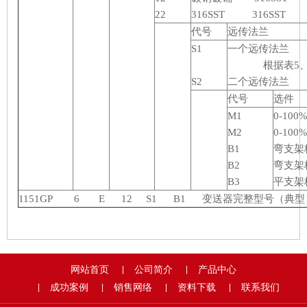
22
316SST 316SST 3
代号
远传法兰
S1
一个远传法兰
根据表5、6、
S2
二个远传法兰
代号
选件
M1
0-1
M2
0-10
B1
弯支架
B2
弯支架
B3
平支架
1151GP 6 E 12 S1 B1 变送器完整型号（典型
网站首页
公司简介
产品中心
|
|
成功案例
销售网络
资料下载
联系我们
|
|
|
|